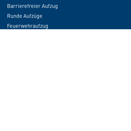
Barrierefreier Aufzug
Runde Aufzüge
Feuerwehraufzug
Referenzen
Öffentlicher Nahverkehr
Herrenhaus
Altbauvilla
Einfamilienhaus
Unternehmen
Über uns
Standorte
Karriere bei Lutz
Kontakt