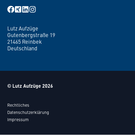
Facebook
XING
LinkedIn
Instagram
Lutz Aufzüge
Lutz Aufzüge
Gutenbergstraße 19
21465 Reinbek
Deutschland
© Lutz Aufzüge 2026
Rechtliches
Datenschutzerklärung
Impressum