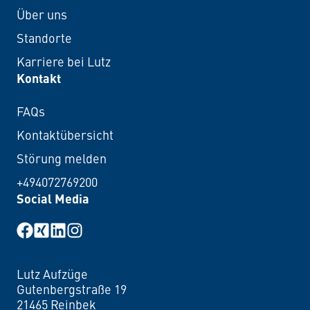
Über uns
Standorte
Karriere bei Lutz
Kontakt
FAQs
Kontaktübersicht
Störung melden
+494072769200
Social Media
Facebook
XING
LinkedIn
Instagram
Lutz Aufzüge
Lutz Aufzüge
Gutenbergstraße 19
21465 Reinbek