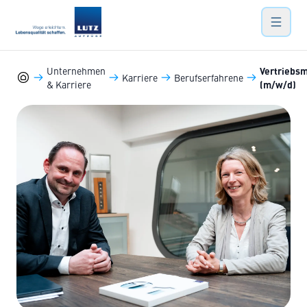
Lutz Aufzüge
Hauptn
Unternehmen
Vertriebsm
Karriere
Berufserfahrene
& Karriere
(m/w/d)
Lutz Aufzüge