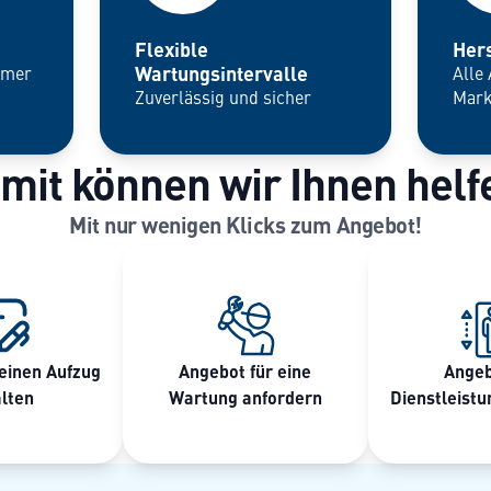
Flexible
Hers
Wartungsintervalle
mmer
Alle
Zuverlässig und sicher
Mar
mit können wir Ihnen helf
Mit nur wenigen Klicks zum Angebot!
einen Aufzug
Angebot für eine
Angeb
lten
Wartung anfordern
Dienstleistu