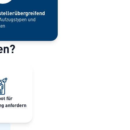
tellerübergreifend
 Aufzugstypen und
ken
en?
ot für
ng anfordern