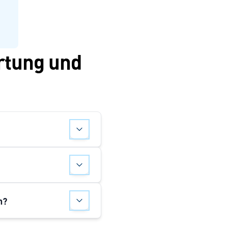
rtung und
n?